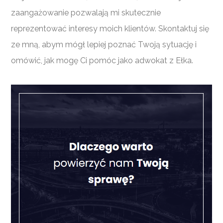
zaangażowanie pozwalają mi skutecznie
reprezentować interesy moich klientów. Skontaktuj się
ze mną, abym mógł lepiej poznać Twoją sytuację i
omówić, jak mogę Ci pomóc jako adwokat z Ełka.